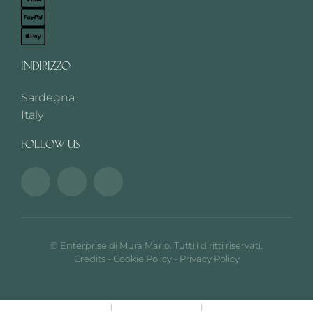
INDIRIZZO
Sardegna
Italy
FOLLOW US
©
Enterprise di Mura Mario. Tutti i diritti riservati.
Credits
-
Cookie Policy
-
Privacy Policy