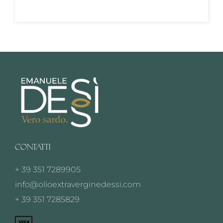
CONTATTI
+ 39 351 7289905
info@olioextraverginedessi.com
+ 39 351 7285829